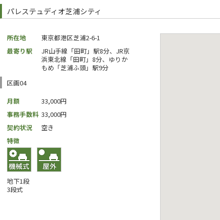
パレステュディオ芝浦シティ
所在地
東京都港区芝浦2-6-1
最寄り駅
JR山手線「田町」駅8分、JR京
浜東北線「田町」8分、ゆりか
もめ「芝浦ふ頭」駅9分
区画04
月額
33,000円
事務手数料
33,000円
契約状況
空き
特徴
地下1段
3段式