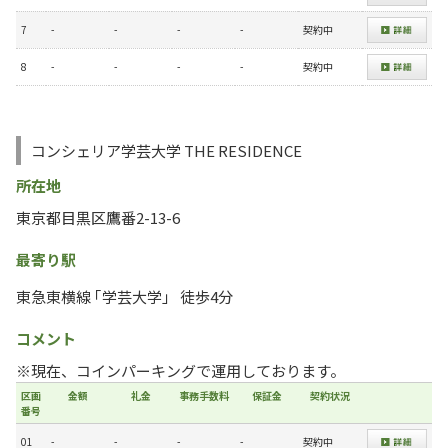
7
-
-
-
-
契約中
8
-
-
-
-
契約中
コンシェリア学芸大学 THE RESIDENCE
所在地
東京都目黒区鷹番2-13-6
最寄り駅
東急東横線 ｢学芸大学」 徒歩4分
コメント
※現在、コインパーキングで運用しております。
区画
金額
礼金
事務手数料
保証金
契約状況
番号
01
-
-
-
-
契約中