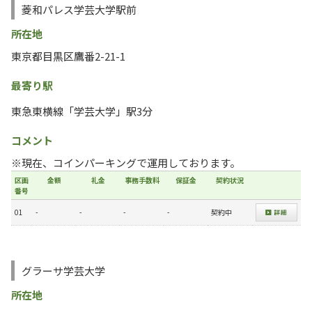
菱和パレス学芸大学駅前
所在地
東京都目黒区鷹番2-21-1
最寄り駅
東急東横線「学芸大学」駅3分
コメント
※現在、コインパーキングで運用しております。
区画
金額
礼金
事務手数料
保証金
契約状況
番号
01
-
-
-
-
契約中
グラーサ学芸大学
所在地