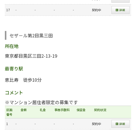
17
-
-
-
-
契約中
セザ－ル第2目黒三田
所在地
東京都目黒区三田2-13-19
最寄り駅
恵比寿 徒歩10分
コメント
※マンション居住者限定の募集です
区画
金額
礼金
事務手数料
保証金
契約状況
番号
1
-
-
-
-
契約中