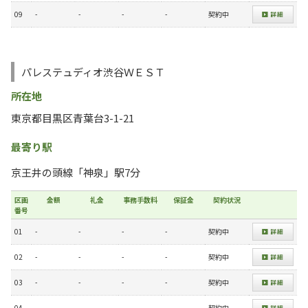
09
-
-
-
-
契約中
パレステュディオ渋谷ＷＥＳＴ
所在地
東京都目黒区青葉台3-1-21
最寄り駅
京王井の頭線「神泉」駅7分
区画
金額
礼金
事務手数料
保証金
契約状況
番号
01
-
-
-
-
契約中
02
-
-
-
-
契約中
03
-
-
-
-
契約中
04
-
-
-
-
契約中