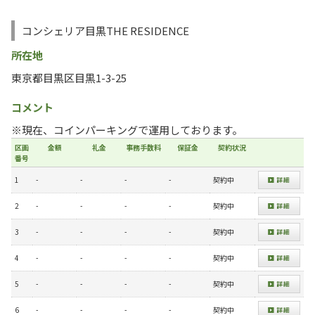
コンシェリア目黒THE RESIDENCE
所在地
東京都目黒区目黒1-3-25
コメント
※現在、コインパーキングで運用しております。
区画
金額
礼金
事務手数料
保証金
契約状況
番号
1
-
-
-
-
契約中
2
-
-
-
-
契約中
3
-
-
-
-
契約中
4
-
-
-
-
契約中
5
-
-
-
-
契約中
6
-
-
-
-
契約中