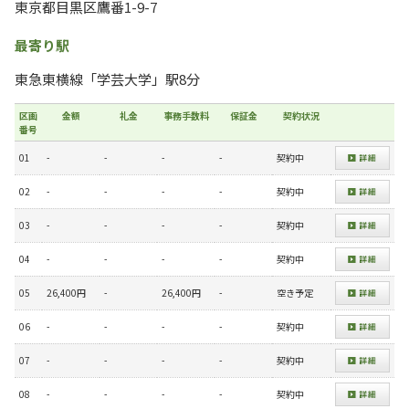
東京都目黒区鷹番1-9-7
最寄り駅
東急東横線「学芸大学」駅8分
区画
金額
礼金
事務手数料
保証金
契約状況
番号
01
-
-
-
-
契約中
02
-
-
-
-
契約中
03
-
-
-
-
契約中
04
-
-
-
-
契約中
05
26,400円
-
26,400円
-
空き予定
06
-
-
-
-
契約中
07
-
-
-
-
契約中
08
-
-
-
-
契約中