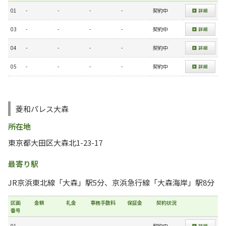
01
-
-
-
-
契約中
03
-
-
-
-
契約中
04
-
-
-
-
契約中
05
-
-
-
-
契約中
菱和パレス大森
所在地
東京都大田区大森北1-23-17
最寄り駅
JR京浜東北線「大森」駅5分、京浜急行線「大森海岸」駅8分
区画
金額
礼金
事務手数料
保証金
契約状況
番号
01
-
-
-
-
契約中