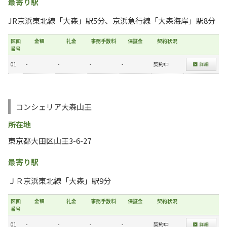
最寄り駅
JR京浜東北線「大森」駅5分、京浜急行線「大森海岸」駅8分
区画
金額
礼金
事務手数料
保証金
契約状況
番号
01
-
-
-
-
契約中
コンシェリア大森山王
所在地
東京都大田区山王3-6-27
最寄り駅
ＪＲ京浜東北線「大森」駅9分
区画
金額
礼金
事務手数料
保証金
契約状況
番号
01
-
-
-
-
契約中