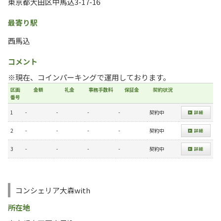
東京都大田区中馬込3-17-16
最寄り駅
西馬込
コメント
※現在、コインパーキングで運用しております。
区画
金額
礼金
事務手数料
保証金
契約状況
番号
1
-
-
-
-
契約中
2
-
-
-
-
契約中
3
-
-
-
-
契約中
コンシェリア大森with
所在地