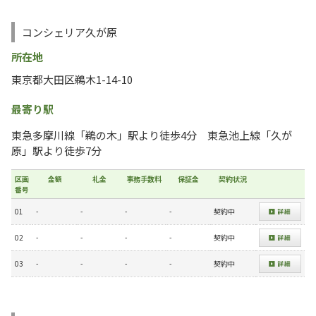
コンシェリア久が原
所在地
東京都大田区鵜木1-14-10
最寄り駅
東急多摩川線「鵜の木」駅より徒歩4分 東急池上線「久が
原」駅より徒歩7分
区画
金額
礼金
事務手数料
保証金
契約状況
番号
01
-
-
-
-
契約中
02
-
-
-
-
契約中
03
-
-
-
-
契約中