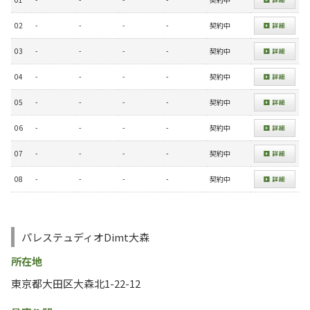
02
-
-
-
-
契約中
03
-
-
-
-
契約中
04
-
-
-
-
契約中
05
-
-
-
-
契約中
06
-
-
-
-
契約中
07
-
-
-
-
契約中
08
-
-
-
-
契約中
パレステュディオDimt大森
所在地
東京都大田区大森北1-22-12