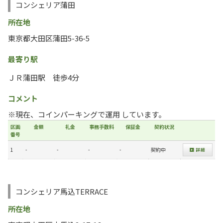
コンシェリア蒲田
所在地
東京都大田区蒲田5-36-5
最寄り駅
ＪＲ蒲田駅 徒歩4分
コメント
※現在、コインパーキングで運用 しています。
区画
金額
礼金
事務手数料
保証金
契約状況
番号
1
-
-
-
-
契約中
コンシェリア馬込TERRACE
所在地