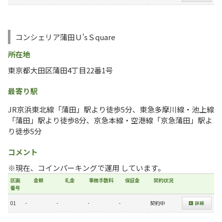
コンシェリア蒲田Ｕ'sＳquare
所在地
東京都大田区蒲田4丁目22番1号
最寄り駅
JR京浜東北線「蒲田」駅より徒歩5分、東急多摩川線・池上線
「蒲田」駅より徒歩8分、京急本線・空港線「京急蒲田」駅よ
り徒歩5分
コメント
※現在、コインパーキングで運用 しています。
区画
金額
礼金
事務手数料
保証金
契約状況
番号
01
-
-
-
-
契約中