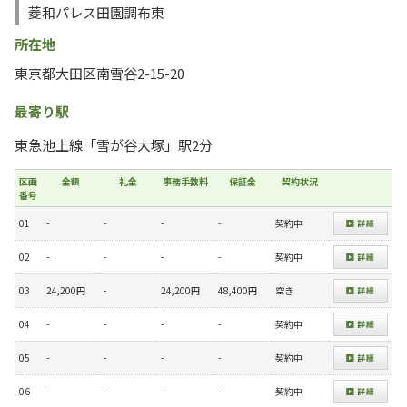
菱和パレス田園調布東
所在地
東京都大田区南雪谷2-15-20
最寄り駅
東急池上線「雪が谷大塚」駅2分
区画
金額
礼金
事務手数料
保証金
契約状況
番号
01
-
-
-
-
契約中
02
-
-
-
-
契約中
03
24,200円
-
24,200円
48,400円
空き
04
-
-
-
-
契約中
05
-
-
-
-
契約中
06
-
-
-
-
契約中