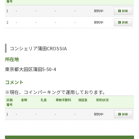
番号
1
-
-
-
-
契約中
2
-
-
-
-
契約中
コンシェリア蒲田CROSSIA
所在地
東京都大田区蒲田5-50-4
コメント
※現在、コインパーキングで運用しております。
区画
金額
礼金
事務手数料
保証金
契約状況
番号
1
-
-
-
-
契約中