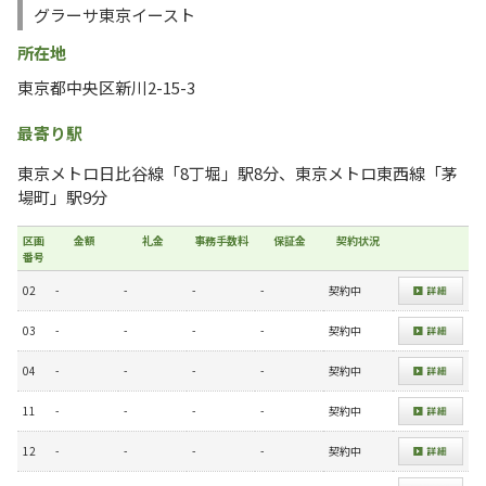
グラーサ東京イースト
所在地
東京都中央区新川2-15-3
最寄り駅
東京メトロ日比谷線「8丁堀」駅8分、東京メトロ東西線「茅
場町」駅9分
区画
金額
礼金
事務手数料
保証金
契約状況
番号
02
-
-
-
-
契約中
03
-
-
-
-
契約中
04
-
-
-
-
契約中
11
-
-
-
-
契約中
12
-
-
-
-
契約中