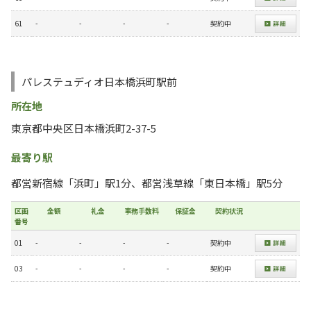
61
-
-
-
-
契約中
パレステュディオ日本橋浜町駅前
所在地
東京都中央区日本橋浜町2-37-5
最寄り駅
都営新宿線「浜町」駅1分、都営浅草線「東日本橋」駅5分
区画
金額
礼金
事務手数料
保証金
契約状況
番号
01
-
-
-
-
契約中
03
-
-
-
-
契約中