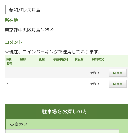
菱和パレス月島
所在地
東京都中央区月島3-25-9
コメント
※現在、コインパーキングで運用しております。
区画
金額
礼金
事務手数料
保証金
契約状況
番号
1
-
-
-
-
契約中
2
-
-
-
-
契約中
東京23区