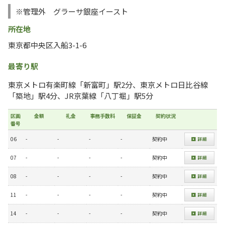
※管理外 グラーサ銀座イースト
所在地
東京都中央区入船3-1-6
最寄り駅
東京メトロ有楽町線「新富町」駅2分、東京メトロ日比谷線
「築地」駅4分、JR京葉線「八丁堀」駅5分
区画
金額
礼金
事務手数料
保証金
契約状況
番号
06
-
-
-
-
契約中
07
-
-
-
-
契約中
08
-
-
-
-
契約中
11
-
-
-
-
契約中
14
-
-
-
-
契約中