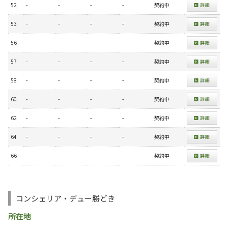
52
-
-
-
-
契約中
53
-
-
-
-
契約中
56
-
-
-
-
契約中
57
-
-
-
-
契約中
58
-
-
-
-
契約中
60
-
-
-
-
契約中
62
-
-
-
-
契約中
64
-
-
-
-
契約中
66
-
-
-
-
契約中
コンシェリア・デュー勝どき
所在地