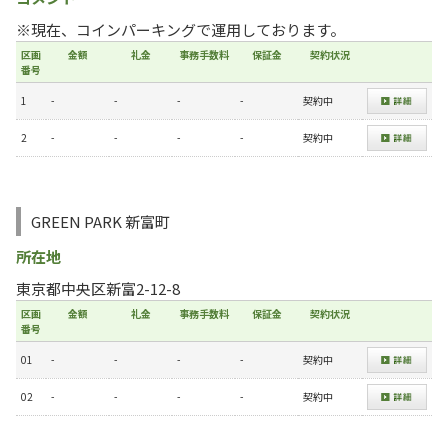
※現在、コインパーキングで運用しております。
区画
金額
礼金
事務手数料
保証金
契約状況
番号
1
-
-
-
-
契約中
2
-
-
-
-
契約中
GREEN PARK 新富町
所在地
東京都中央区新富2-12-8
区画
金額
礼金
事務手数料
保証金
契約状況
番号
01
-
-
-
-
契約中
02
-
-
-
-
契約中