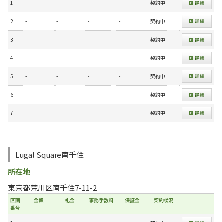
1
-
-
-
-
契約中
2
-
-
-
-
契約中
3
-
-
-
-
契約中
4
-
-
-
-
契約中
5
-
-
-
-
契約中
6
-
-
-
-
契約中
7
-
-
-
-
契約中
Lugal Square南千住
所在地
東京都荒川区南千住7-11-2
区画
金額
礼金
事務手数料
保証金
契約状況
番号