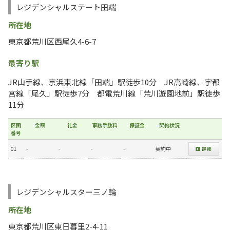
レジデンシャルステート田端
所在地
東京都荒川区西尾久4-6-7
最寄り駅
JR山手線、京浜東北線「田端」駅徒歩10分 JR高崎線、宇都
宮線「尾久」駅徒歩7分 都電荒川線「荒川遊園地前」駅徒歩
11分
区画
金額
礼金
事務手数料
保証金
契約状況
番号
01
-
-
-
-
契約中
レジデンシャルスター三ノ輪
所在地
東京都荒川区東日暮里2-4-11