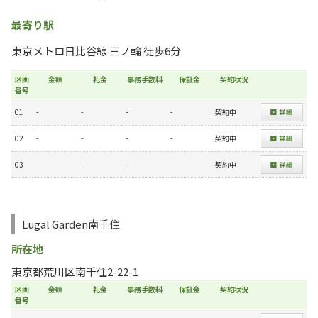
最寄り駅
東京メトロ日比谷線 三ノ輪 徒歩6分
区画
金額
礼金
事務手数料
保証金
契約状況
番号
01
-
-
-
-
契約中
02
-
-
-
-
契約中
03
-
-
-
-
契約中
Lugal Garden南千住
所在地
東京都荒川区南千住2-22-1
区画
金額
礼金
事務手数料
保証金
契約状況
番号