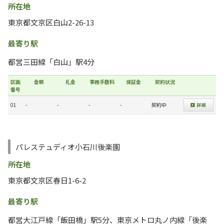
所在地
東京都文京区白山2-26-13
最寄り駅
都営三田線「白山」駅4分
区画
金額
礼金
事務手数料
保証金
契約状況
番号
01
-
-
-
-
契約中
パレステュディオ小石川後楽園
所在地
東京都文京区春日1-6-2
最寄り駅
都営大江戸線「飯田橋」駅5分、東京メトロ丸ノ内線「後楽