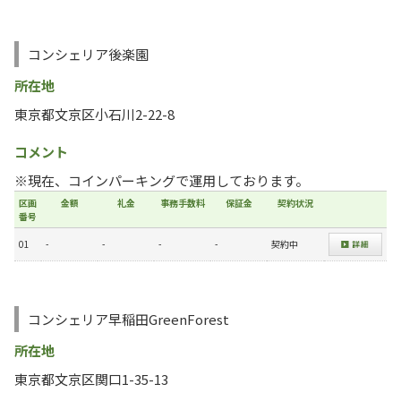
コンシェリア後楽園
所在地
東京都文京区小石川2-22-8
コメント
※現在、コインパーキングで運用しております。
区画
金額
礼金
事務手数料
保証金
契約状況
番号
01
-
-
-
-
契約中
コンシェリア早稲田GreenForest
所在地
東京都文京区関口1-35-13