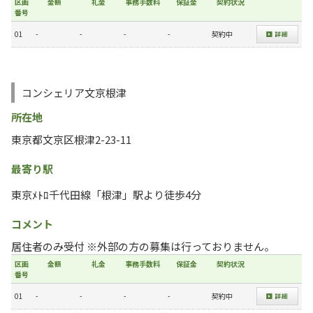
区画
金額
礼金
事務手数料
保証金
契約状況
番号
01
-
-
-
-
契約中
コンシェリア文京根津
所在地
東京都文京区根津2-23-11
最寄り駅
東京ﾒﾄﾛ千代田線「根津」駅より徒歩4分
コメント
居住者のみ受付 ※外部の方の募集は行っておりません。
区画
金額
礼金
事務手数料
保証金
契約状況
番号
01
-
-
-
-
契約中