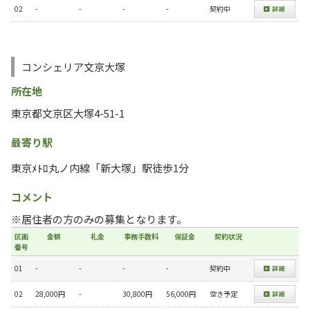
02
-
-
-
-
契約中
コンシェリア文京大塚
所在地
東京都文京区大塚4-51-1
最寄り駅
東京ﾒﾄﾛ丸ノ内線「新大塚」駅徒歩1分
コメント
※居住者の方のみの募集となります。
区画
金額
礼金
事務手数料
保証金
契約状況
番号
01
-
-
-
-
契約中
02
28,000円
-
30,800円
56,000円
空き予定