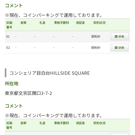
コメント
※現在、コインパーキングで運用しております。
区画
金額
礼金
事務手数料
保証金
契約状況
番号
01
-
-
-
-
契約中
02
-
-
-
-
契約中
コンシェリア目白台HILLSIDE SQUARE
所在地
東京都文京区関口3-7-2
コメント
※現在、コインパーキングで運用しております。
区画
金額
礼金
事務手数料
保証金
契約状況
番号