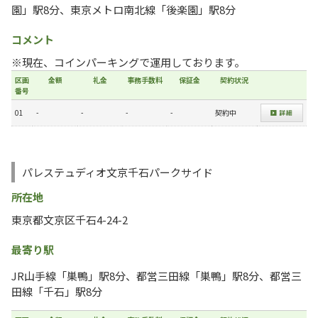
園」駅8分、東京メトロ南北線「後楽園」駅8分
コメント
※現在、コインパーキングで運用しております。
区画
金額
礼金
事務手数料
保証金
契約状況
番号
01
-
-
-
-
契約中
パレステュディオ文京千石パークサイド
所在地
東京都文京区千石4-24-2
最寄り駅
JR山手線「巣鴨」駅8分、都営三田線「巣鴨」駅8分、都営三
田線「千石」駅8分