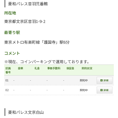
菱和パレス音羽弐番館
所在地
東京都文京区音羽1-9-2
最寄り駅
東京メトロ有楽町線「護国寺」駅6分
コメント
※現在、コインパーキングで運用しております。
区画
金額
礼金
事務手数料
保証金
契約状況
番号
01
-
-
-
-
契約中
02
-
-
-
-
契約中
菱和パレス文京白山