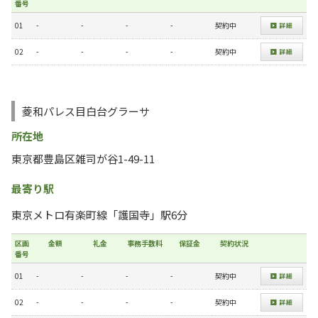
番号
01
-
-
-
-
契約中
02
-
-
-
-
契約中
菱和パレス目白台グラーサ
所在地
東京都豊島区雑司が谷1-49-11
最寄り駅
東京メトロ有楽町線「護国寺」駅6分
区画
金額
礼金
事務手数料
保証金
契約状況
番号
01
-
-
-
-
契約中
02
-
-
-
-
契約中