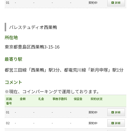
01
-
-
-
-
契約中
パレステュディオ西巣鴨
所在地
東京都豊島区西巣鴨3-15-16
最寄り駅
都営三田線「西巣鴨」駅3分、都電荒川線「新月申塚」駅1分
コメント
※現在、コインパーキングで運用しております。
区画
金額
礼金
事務手数料
保証金
契約状況
番号
01
-
-
-
-
契約中
02
-
-
-
-
契約中