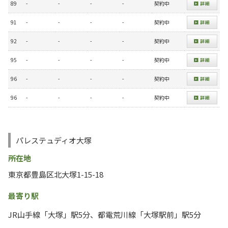
89
-
-
-
-
契約中
91
-
-
-
-
契約中
92
-
-
-
-
契約中
95
-
-
-
-
契約中
96
-
-
-
-
契約中
96
-
-
-
-
契約中
パレステュディオ大塚
所在地
東京都豊島区北大塚1-15-18
最寄り駅
JR山手線「大塚」駅5分、都電荒川線「大塚駅前」駅5分