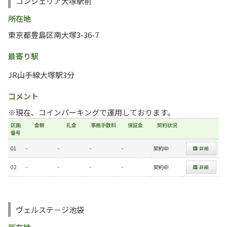
コンシェリア大塚駅前
所在地
東京都豊島区南大塚3-36-7
最寄り駅
JR山手線大塚駅3分
コメント
※現在、コインパーキングで運用しております。
区画
金額
礼金
事務手数料
保証金
契約状況
番号
01
-
-
-
-
契約中
02
-
-
-
-
契約中
ヴェルステ－ジ池袋