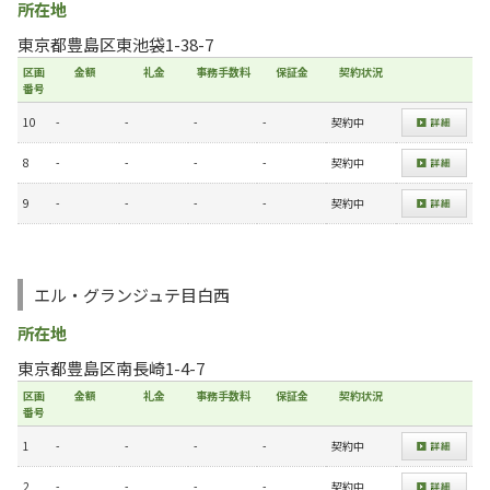
所在地
東京都豊島区東池袋1-38-7
区画
金額
礼金
事務手数料
保証金
契約状況
番号
10
-
-
-
-
契約中
8
-
-
-
-
契約中
9
-
-
-
-
契約中
エル・グランジュテ目白西
所在地
東京都豊島区南長崎1-4-7
区画
金額
礼金
事務手数料
保証金
契約状況
番号
1
-
-
-
-
契約中
2
-
-
-
-
契約中