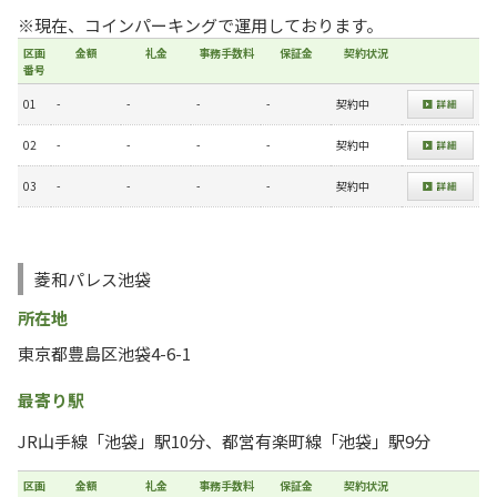
※現在、コインパーキングで運用しております。
区画
金額
礼金
事務手数料
保証金
契約状況
番号
01
-
-
-
-
契約中
02
-
-
-
-
契約中
03
-
-
-
-
契約中
菱和パレス池袋
所在地
東京都豊島区池袋4-6-1
最寄り駅
JR山手線「池袋」駅10分、都営有楽町線「池袋」駅9分
区画
金額
礼金
事務手数料
保証金
契約状況