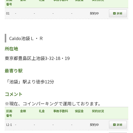
番号
01
-
-
-
-
契約中
Caldo池袋Ｌ・Ｒ
所在地
東京都豊島区上池袋3-32-18・19
最寄り駅
「池袋」駅より徒歩12分
コメント
※現在、コインパーキングで運用しております。
区画
金額
礼金
事務手数料
保証金
契約状況
番号
L1-1
-
-
-
-
契約中