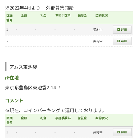
※2022年4月より 外部募集開始
区画
金額
礼金
事務手数料
保証金
契約状況
番号
1
-
-
-
-
契約中
2
-
-
-
-
契約中
アムス東池袋
所在地
東京都豊島区東池袋2-14-7
コメント
※現在、コインパーキングで運用しております。
区画
金額
礼金
事務手数料
保証金
契約状況
番号
1
-
-
-
-
契約中