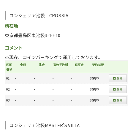
コンシェリア池袋 CROSSIA
所在地
東京都豊島区東池袋3-10-10
コメント
※現在、コインパーキングで運用しております。
区画
金額
礼金
事務手数料
保証金
契約状況
番号
01
-
-
-
-
契約中
02
-
-
-
-
契約中
03
-
-
-
-
契約中
コンシェリア池袋MASTER'S VILLA