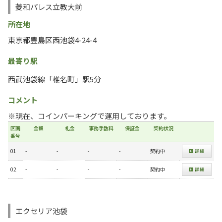
菱和パレス立教大前
所在地
東京都豊島区西池袋4-24-4
最寄り駅
西武池袋線「椎名町」駅5分
コメント
※現在、コインパーキングで運用しております。
区画
金額
礼金
事務手数料
保証金
契約状況
番号
01
-
-
-
-
契約中
02
-
-
-
-
契約中
エクセリア池袋