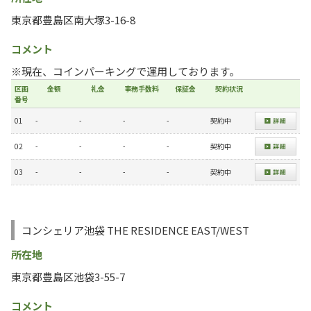
東京都豊島区南大塚3-16-8
コメント
※現在、コインパーキングで運用しております。
区画
金額
礼金
事務手数料
保証金
契約状況
番号
01
-
-
-
-
契約中
02
-
-
-
-
契約中
03
-
-
-
-
契約中
コンシェリア池袋 THE RESIDENCE EAST/WEST
所在地
東京都豊島区池袋3-55-7
コメント