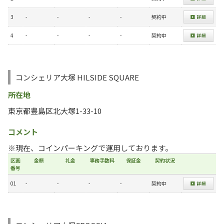
3
-
-
-
-
契約中
4
-
-
-
-
契約中
コンシェリア大塚 HILSIDE SQUARE
所在地
東京都豊島区北大塚1-33-10
コメント
※現在、コインパーキングで運用しております。
区画
金額
礼金
事務手数料
保証金
契約状況
番号
01
-
-
-
-
契約中