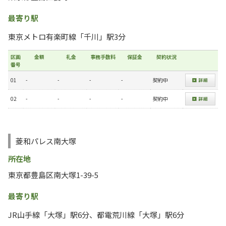
最寄り駅
東京メトロ有楽町線「千川」駅3分
区画
金額
礼金
事務手数料
保証金
契約状況
番号
01
-
-
-
-
契約中
02
-
-
-
-
契約中
菱和パレス南大塚
所在地
東京都豊島区南大塚1-39-5
最寄り駅
JR山手線「大塚」駅6分、都電荒川線「大塚」駅6分