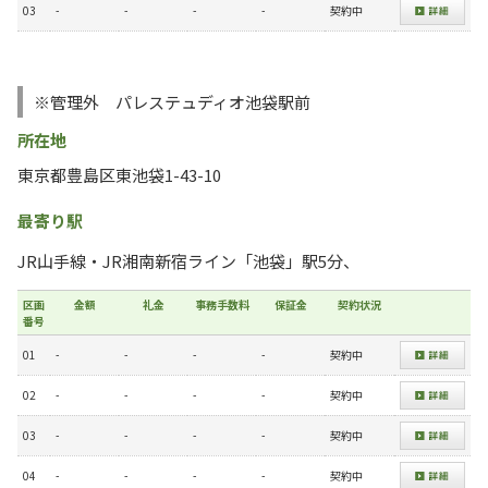
03
-
-
-
-
契約中
※管理外 パレステュディオ池袋駅前
所在地
東京都豊島区東池袋1-43-10
最寄り駅
JR山手線・JR湘南新宿ライン「池袋」駅5分、
区画
金額
礼金
事務手数料
保証金
契約状況
番号
01
-
-
-
-
契約中
02
-
-
-
-
契約中
03
-
-
-
-
契約中
04
-
-
-
-
契約中