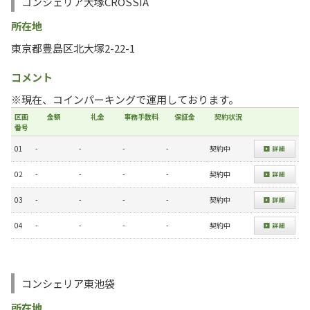
コンシェリア大塚CROSSIA
所在地
東京都豊島区北大塚2-22-1
コメント
※現在、コインパーキングで運用しております。
区画
金額
礼金
事務手数料
保証金
契約状況
番号
01
-
-
-
-
契約中
02
-
-
-
-
契約中
03
-
-
-
-
契約中
04
-
-
-
-
契約中
コンシェリア東池袋
所在地