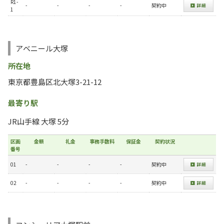
R1-
-
-
-
-
契約中
1
アベニール大塚
所在地
東京都豊島区北大塚3-21-12
最寄り駅
JR山手線 大塚 5分
区画
金額
礼金
事務手数料
保証金
契約状況
番号
01
-
-
-
-
契約中
02
-
-
-
-
契約中