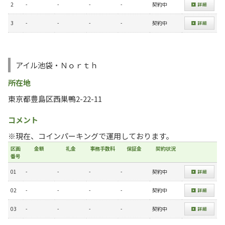
2
-
-
-
-
契約中
3
-
-
-
-
契約中
アイル池袋・Ｎｏｒｔｈ
所在地
東京都豊島区西巣鴨2-22-11
コメント
※現在、コインパーキングで運用しております。
区画
金額
礼金
事務手数料
保証金
契約状況
番号
01
-
-
-
-
契約中
02
-
-
-
-
契約中
03
-
-
-
-
契約中