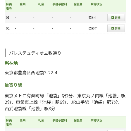
区画
金額
礼金
事務手数料
保証金
契約状況
番号
01
-
-
-
-
契約中
02
-
-
-
-
契約中
パレステュディオ立教通り
所在地
東京都豊島区西池袋3-22-4
最寄り駅
東京メトロ有楽町線「池袋」駅2分、東京丸ノ内線「池袋」駅
2分、東武東上線「池袋」駅6分、JR山手線「池袋」駅7分、
西武池袋線「池袋」駅8分
区画
金額
礼金
事務手数料
保証金
契約状況
番号