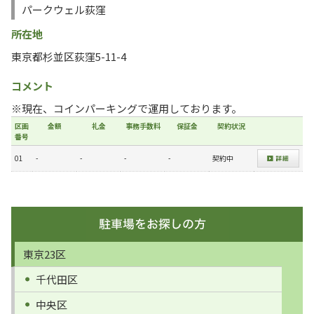
パークウェル荻窪
所在地
東京都杉並区荻窪5-11-4
コメント
※現在、コインパーキングで運用しております。
区画
金額
礼金
事務手数料
保証金
契約状況
番号
01
-
-
-
-
契約中
東京23区
千代田区
中央区