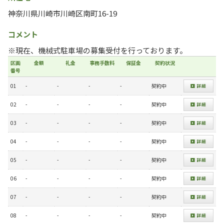
神奈川県川崎市川崎区南町16-19
コメント
※現在、機械式駐車場の募集受付を行っております。
区画
金額
礼金
事務手数料
保証金
契約状況
番号
01
-
-
-
-
契約中
02
-
-
-
-
契約中
03
-
-
-
-
契約中
04
-
-
-
-
契約中
05
-
-
-
-
契約中
06
-
-
-
-
契約中
07
-
-
-
-
契約中
08
-
-
-
-
契約中