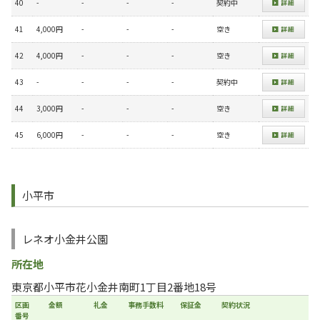
40
-
-
-
-
契約中
41
4,000円
-
-
-
空き
42
4,000円
-
-
-
空き
43
-
-
-
-
契約中
44
3,000円
-
-
-
空き
45
6,000円
-
-
-
空き
小平市
レネオ小金井公園
所在地
東京都小平市花小金井南町1丁目2番地18号
区画
金額
礼金
事務手数料
保証金
契約状況
番号