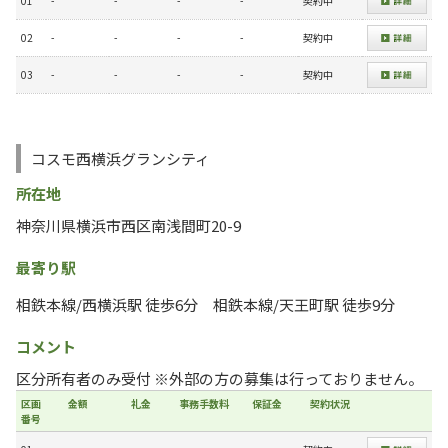
01
-
-
-
-
契約中
02
-
-
-
-
契約中
03
-
-
-
-
契約中
コスモ西横浜グランシティ
所在地
神奈川県横浜市西区南浅間町20-9
最寄り駅
相鉄本線/西横浜駅 徒歩6分 相鉄本線/天王町駅 徒歩9分
コメント
区分所有者のみ受付 ※外部の方の募集は行っておりません。
区画
金額
礼金
事務手数料
保証金
契約状況
番号