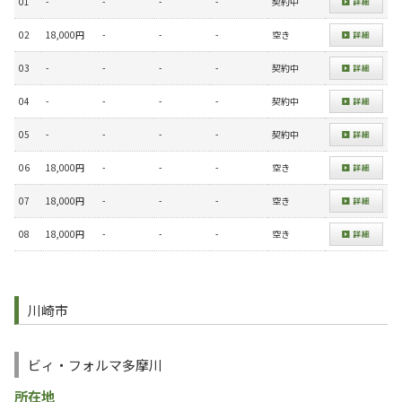
01
-
-
-
-
契約中
02
18,000円
-
-
-
空き
03
-
-
-
-
契約中
04
-
-
-
-
契約中
05
-
-
-
-
契約中
06
18,000円
-
-
-
空き
07
18,000円
-
-
-
空き
08
18,000円
-
-
-
空き
川崎市
ビィ・フォルマ多摩川
所在地