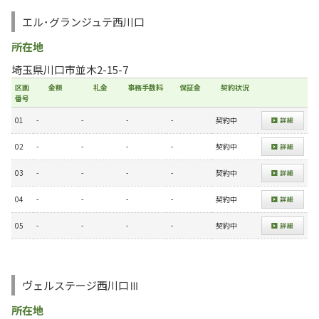
エル･グランジュテ西川口
所在地
埼玉県川口市並木2-15-7
区画
金額
礼金
事務手数料
保証金
契約状況
番号
01
-
-
-
-
契約中
02
-
-
-
-
契約中
03
-
-
-
-
契約中
04
-
-
-
-
契約中
05
-
-
-
-
契約中
ヴェルステージ西川口Ⅲ
所在地