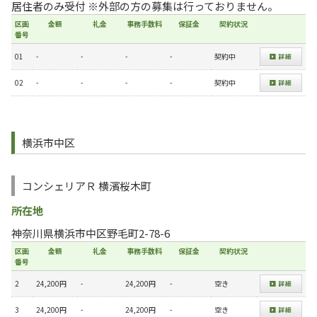
居住者のみ受付 ※外部の方の募集は行っておりません。
区画
金額
礼金
事務手数料
保証金
契約状況
番号
01
-
-
-
-
契約中
02
-
-
-
-
契約中
横浜市中区
コンシェリアＲ 横濱桜木町
所在地
神奈川県横浜市中区野毛町2-78-6
区画
金額
礼金
事務手数料
保証金
契約状況
番号
2
24,200円
-
24,200円
-
空き
3
24,200円
-
24,200円
-
空き