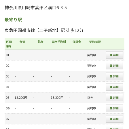
神奈川県川崎市高津区溝口6-3-5
最寄り駅
東急田園都市線【二子新地】駅 徒歩12分
区画
金額
礼金
事務手数料
保証金
契約状況
番号
01
-
-
-
-
契約中
02
-
-
-
-
契約中
03
-
-
-
-
契約中
04
-
-
-
-
契約中
05
13,200円
-
13,200円
-
空き
06
-
-
-
-
契約中
07
-
-
-
-
契約中