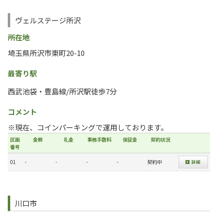
ヴェルステージ所沢
所在地
埼玉県所沢市東町20-10
最寄り駅
西武池袋・豊島線/所沢駅徒歩7分
コメント
※現在、コインパーキングで運用しております。
区画
金額
礼金
事務手数料
保証金
契約状況
番号
01
-
-
-
-
契約中
川口市