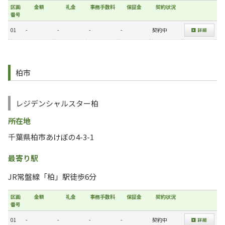
区画
金額
礼金
事務手数料
保証金
契約状況
番号
01
-
-
-
-
契約中
柏市
レジデンシャルスター柏
所在地
千葉県柏市あけぼの4-3-1
最寄り駅
JR常盤線「柏」駅徒歩6分
区画
金額
礼金
事務手数料
保証金
契約状況
番号
01
-
-
-
-
契約中