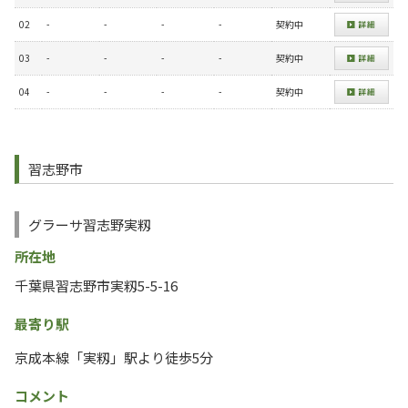
02
-
-
-
-
契約中
03
-
-
-
-
契約中
04
-
-
-
-
契約中
習志野市
グラーサ習志野実籾
所在地
千葉県習志野市実籾5-5-16
最寄り駅
京成本線「実籾」駅より徒歩5分
コメント