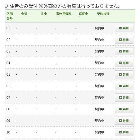
居住者のみ受付 ※外部の方の募集は行っておりません。
区画
金額
礼金
事務手数料
保証金
契約状況
番号
01
-
-
-
-
契約中
02
-
-
-
-
契約中
03
-
-
-
-
契約中
04
-
-
-
-
契約中
05
-
-
-
-
契約中
06
-
-
-
-
契約中
07
-
-
-
-
契約中
08
-
-
-
-
契約中
09
-
-
-
-
契約中
10
-
-
-
-
契約中