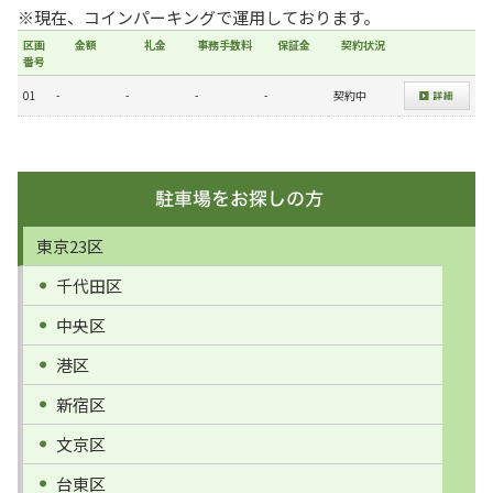
※現在、コインパーキングで運用しております。
区画
金額
礼金
事務手数料
保証金
契約状況
番号
01
-
-
-
-
契約中
東京23区
千代田区
中央区
港区
新宿区
文京区
台東区