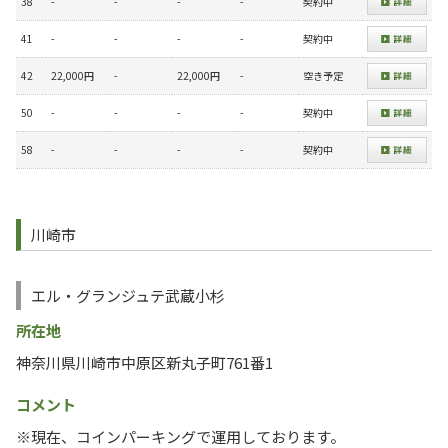
38
-
-
-
-
契約中
41
-
-
-
-
契約中
42
22,000円
-
22,000円
-
空き予定
50
-
-
-
-
契約中
58
-
-
-
-
契約中
川崎市
エル・グランジュテ武蔵小杉
所在地
神奈川県川崎市中原区新丸子町761番1
コメント
※現在、コインパーキングで運用しております。