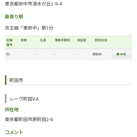
東京都府中市清水が丘1-9-4
最寄り駅
京王線「東府中」駅1分
区画
金額
礼金
事務手数料
保証金
契約状況
番号
01
-
-
-
-
契約中
町田市
レーヴ町田V.A
所在地
東京都町田市原町田2-6
コメント