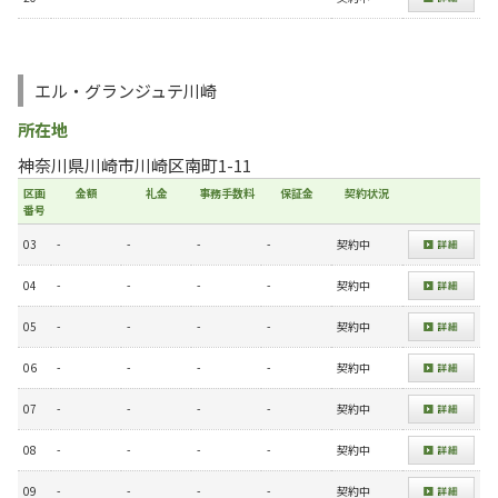
エル・グランジュテ川崎
所在地
神奈川県川崎市川崎区南町1-11
区画
金額
礼金
事務手数料
保証金
契約状況
番号
03
-
-
-
-
契約中
04
-
-
-
-
契約中
05
-
-
-
-
契約中
06
-
-
-
-
契約中
07
-
-
-
-
契約中
08
-
-
-
-
契約中
09
-
-
-
-
契約中