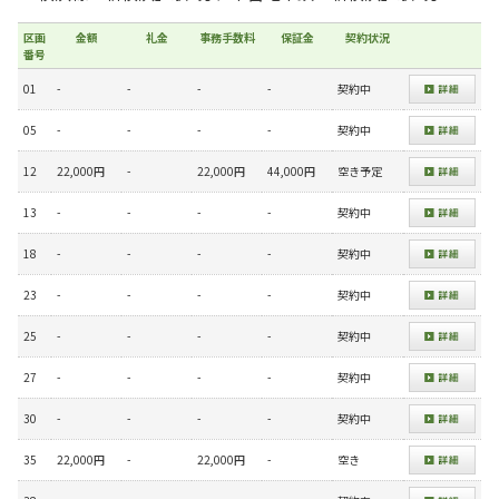
区画
金額
礼金
事務手数料
保証金
契約状況
番号
01
-
-
-
-
契約中
05
-
-
-
-
契約中
12
22,000円
-
22,000円
44,000円
空き予定
13
-
-
-
-
契約中
18
-
-
-
-
契約中
23
-
-
-
-
契約中
25
-
-
-
-
契約中
27
-
-
-
-
契約中
30
-
-
-
-
契約中
35
22,000円
-
22,000円
-
空き