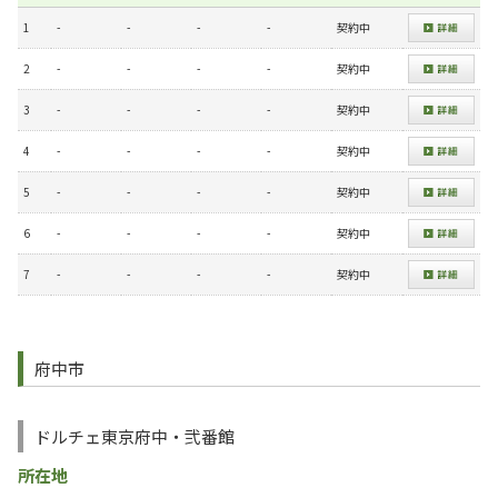
1
-
-
-
-
契約中
2
-
-
-
-
契約中
3
-
-
-
-
契約中
4
-
-
-
-
契約中
5
-
-
-
-
契約中
6
-
-
-
-
契約中
7
-
-
-
-
契約中
府中市
ドルチェ東京府中・弐番館
所在地