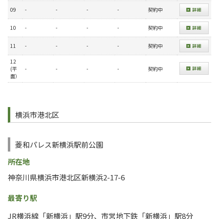
09
-
-
-
-
契約中
10
-
-
-
-
契約中
11
-
-
-
-
契約中
12
(平
-
-
-
-
契約中
面）
横浜市港北区
菱和パレス新横浜駅前公園
所在地
神奈川県横浜市港北区新横浜2-17-6
最寄り駅
JR横浜線「新横浜」駅9分、市営地下鉄「新横浜」駅8分