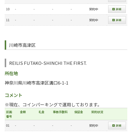
10
-
-
-
-
契約中
11
-
-
-
-
契約中
川崎市高津区
REILIS FUTAKO-SHINCHI THE FIRST.
所在地
神奈川県川崎市高津区溝口6-1-1
コメント
※現在、コインパーキングで運用しております。
区画
金額
礼金
事務手数料
保証金
契約状況
番号
01
-
-
-
-
契約中