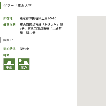
グラーサ駒沢大学
所在地
東京都世田谷区上馬1-5-10
最寄り駅
東急田園都市線「駒沢大学」駅
8分、東急田園都市線「三軒茶
屋」駅12分
区画17
契約状況
契約中
特徴