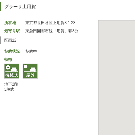
グラーサ上用賀
所在地
東京都世田谷区上用賀3-1-23
最寄り駅
東急田園都市線「用賀」駅8分
区画12
契約状況
契約中
特徴
地下2段
3段式