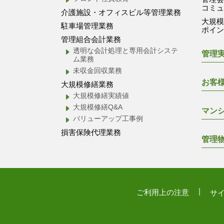
コミ
介護施設・オフィスビル等管理業務
大規
駐車場管理業務
ポイ
管理組合会計業務
透明な会計処理と専用会計システ
管理
ム業務
未収金回収業務
お客
大規模修繕業務
大規模修繕実績値
大規模修繕Q&A
マン
バリューアップ工事例
損害保険代理業務
管理
ご利用上の注意
サ