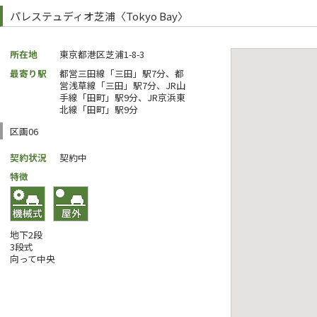
パレステュディオ芝浦〈Tokyo Bay〉
所在地
東京都港区芝浦1-8-3
最寄り駅
都営三田線「三田」駅7分、都
営浅草線「三田」駅7分、JR山
手線「田町」駅9分、JR京浜東
北線「田町」駅9分
区画06
契約状況
契約中
特徴
地下2段
3段式
向って中央